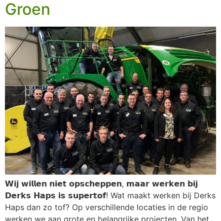
Groen
𝗪𝗶𝗷 𝘄𝗶𝗹𝗹𝗲𝗻 𝗻𝗶𝗲𝘁 𝗼𝗽𝘀𝗰𝗵𝗲𝗽𝗽𝗲𝗻, 𝗺𝗮𝗮𝗿 𝘄𝗲𝗿𝗸𝗲𝗻 𝗯𝗶𝗷
𝗗𝗲𝗿𝗸𝘀 𝗛𝗮𝗽𝘀 𝗶𝘀 𝘀𝘂𝗽𝗲𝗿𝘁𝗼𝗳! Wat maakt werken bij Derks
Haps dan zo tof? Op verschillende locaties in de regio
werken we aan grote en belangrijke projecten. Van het