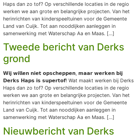
Haps dan zo tof? Op verschillende locaties in de regio
werken we aan grote en belangrijke projecten. Van het
herinrichten van kinderspeeltuinen voor de Gemeente
Land van Cuijk. Tot aan nooddijken aanleggen in
samenwerking met Waterschap Aa en Maas. […]
Tweede bericht van Derks
grond
𝗪𝗶𝗷 𝘄𝗶𝗹𝗹𝗲𝗻 𝗻𝗶𝗲𝘁 𝗼𝗽𝘀𝗰𝗵𝗲𝗽𝗽𝗲𝗻, 𝗺𝗮𝗮𝗿 𝘄𝗲𝗿𝗸𝗲𝗻 𝗯𝗶𝗷
𝗗𝗲𝗿𝗸𝘀 𝗛𝗮𝗽𝘀 𝗶𝘀 𝘀𝘂𝗽𝗲𝗿𝘁𝗼𝗳! Wat maakt werken bij Derks
Haps dan zo tof? Op verschillende locaties in de regio
werken we aan grote en belangrijke projecten. Van het
herinrichten van kinderspeeltuinen voor de Gemeente
Land van Cuijk. Tot aan nooddijken aanleggen in
samenwerking met Waterschap Aa en Maas. […]
Nieuwbericht van Derks