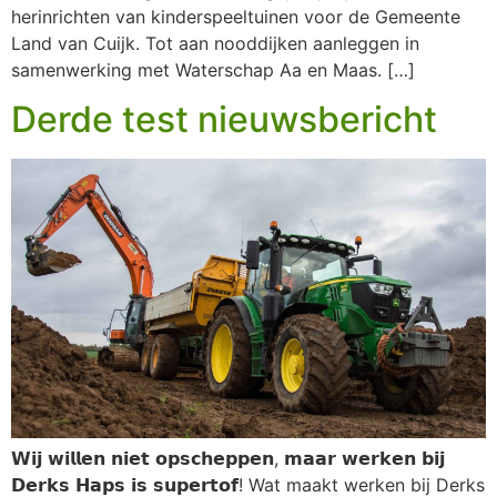
herinrichten van kinderspeeltuinen voor de Gemeente
Land van Cuijk. Tot aan nooddijken aanleggen in
samenwerking met Waterschap Aa en Maas. […]
Derde test nieuwsbericht
𝗪𝗶𝗷 𝘄𝗶𝗹𝗹𝗲𝗻 𝗻𝗶𝗲𝘁 𝗼𝗽𝘀𝗰𝗵𝗲𝗽𝗽𝗲𝗻, 𝗺𝗮𝗮𝗿 𝘄𝗲𝗿𝗸𝗲𝗻 𝗯𝗶𝗷
𝗗𝗲𝗿𝗸𝘀 𝗛𝗮𝗽𝘀 𝗶𝘀 𝘀𝘂𝗽𝗲𝗿𝘁𝗼𝗳! Wat maakt werken bij Derks