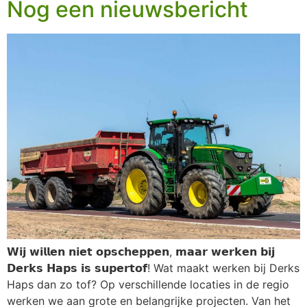
Nog een nieuwsbericht
𝗪𝗶𝗷 𝘄𝗶𝗹𝗹𝗲𝗻 𝗻𝗶𝗲𝘁 𝗼𝗽𝘀𝗰𝗵𝗲𝗽𝗽𝗲𝗻, 𝗺𝗮𝗮𝗿 𝘄𝗲𝗿𝗸𝗲𝗻 𝗯𝗶𝗷
𝗗𝗲𝗿𝗸𝘀 𝗛𝗮𝗽𝘀 𝗶𝘀 𝘀𝘂𝗽𝗲𝗿𝘁𝗼𝗳! Wat maakt werken bij Derks
Haps dan zo tof? Op verschillende locaties in de regio
werken we aan grote en belangrijke projecten. Van het